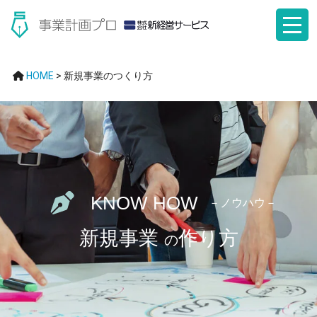
HOME
>
新規事業のつくり方
KNOW HOW
－ノウハウ－
新規事業
作り方
の