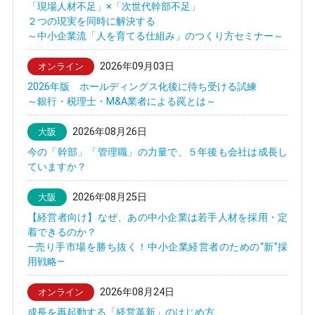
「現場人材不足」×「次世代幹部不足」
２つの現実を同時に解決する
～中小企業流「人を育てる仕組み」のつくり方セミナー～
2026年09月03日
オンライン
2026年版 ホールディングス化後に待ち受ける試練
～銀行・税理士・M&A業者による罠とは～
2026年08月26日
大阪
今の「幹部」「管理職」の力量で、５年後も会社は成長し
ていますか？
2026年08月25日
大阪
【経営者向け】なぜ、あの中小企業は若手人材を採用・定
着できるのか？
—売り手市場を勝ち抜く！中小企業経営者のための“新”採
用戦略—
2026年08月24日
オンライン
成長を再起動する「経営革新」のはじめ方