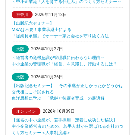
～中小企業流「人を育てる仕組み」のつくり方セミナー～
2026年11月12日
神奈川
【出版記念セミナー】
M&Aは不要！事業承継士による
「従業員承継」でオーナー家と会社を守り抜く方法
2026年10月27日
大阪
～経営者の危機意識が管理職に伝わらない理由～
中小企業の管理職が「経営」を意識し、行動するには？
2026年10月26日
大阪
【出版記念セミナー】 その承継が正しかったかどうかは
交代後にこそ試される！
東洋思想に学ぶ 「承継と後継者育成」の最適解
2026年10月09日
オンライン
【無名の中小企業が、若手採用・定着に成功した秘訣】
中小企業経営者のための、若手人材から選ばれる会社のつ
くり方セミナー＜人事制度編＞