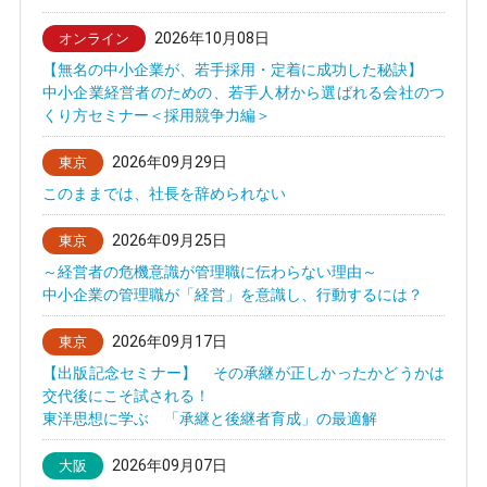
2026年10月08日
オンライン
【無名の中小企業が、若手採用・定着に成功した秘訣】
中小企業経営者のための、若手人材から選ばれる会社のつ
くり方セミナー＜採用競争力編＞
2026年09月29日
東京
このままでは、社長を辞められない
2026年09月25日
東京
～経営者の危機意識が管理職に伝わらない理由～
中小企業の管理職が「経営」を意識し、行動するには？
2026年09月17日
東京
【出版記念セミナー】 その承継が正しかったかどうかは
交代後にこそ試される！
東洋思想に学ぶ 「承継と後継者育成」の最適解
2026年09月07日
大阪