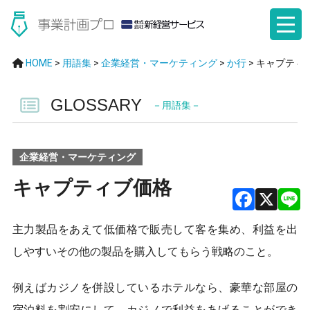
HOME
>
用語集
>
企業経営・マーケティング
>
か行
>
キャプティ
GLOSSARY
－用語集－
企業経営・マーケティング
キャプティブ価格
F
X
主力製品をあえて低価格で販売して客を集め、利益を出
a
しやすいその他の製品を購入してもらう戦略のこと。
ce
b
例えばカジノを併設しているホテルなら、豪華な部屋の
宿泊料を割安にして、カジノで利益をあげることができ