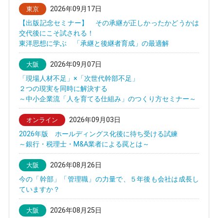
2026年09月17日
東京
【出版記念セミナー】 その承継が正しかったかどうかは
交代後にこそ試される！
東洋思想に学ぶ 「承継と後継者育成」の最適解
2026年09月07日
大阪
「現場人材不足」×「次世代幹部不足」
２つの現実を同時に解決する
～中小企業流「人を育てる仕組み」のつくり方セミナー～
2026年09月03日
オンライン
2026年版 ホールディングス化後に待ち受ける試練
～銀行・税理士・M&A業者による罠とは～
2026年08月26日
大阪
今の「幹部」「管理職」の力量で、５年後も会社は成長し
ていますか？
2026年08月25日
大阪