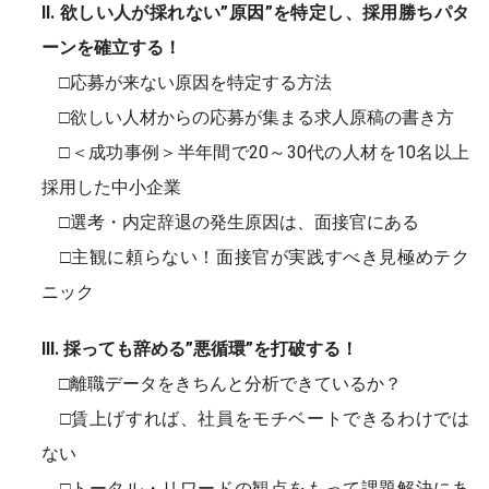
Ⅱ. 欲しい人が採れない”原因”を特定し、採用勝ちパタ
ーンを確立する！
□応募が来ない原因を特定する方法
□欲しい人材からの応募が集まる求人原稿の書き方
□＜成功事例＞半年間で20～30代の人材を10名以上
採用した中小企業
□選考・内定辞退の発生原因は、面接官にある
□主観に頼らない！面接官が実践すべき見極めテク
ニック
Ⅲ. 採っても辞める”悪循環”を打破する！
□離職データをきちんと分析できているか？
□賃上げすれば、社員をモチベートできるわけでは
ない
□トータル・リワードの観点をもって課題解決にあ