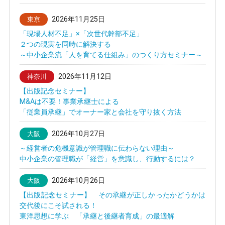
2026年11月25日
東京
「現場人材不足」×「次世代幹部不足」
２つの現実を同時に解決する
～中小企業流「人を育てる仕組み」のつくり方セミナー～
2026年11月12日
神奈川
【出版記念セミナー】
M&Aは不要！事業承継士による
「従業員承継」でオーナー家と会社を守り抜く方法
2026年10月27日
大阪
～経営者の危機意識が管理職に伝わらない理由～
中小企業の管理職が「経営」を意識し、行動するには？
2026年10月26日
大阪
【出版記念セミナー】 その承継が正しかったかどうかは
交代後にこそ試される！
東洋思想に学ぶ 「承継と後継者育成」の最適解