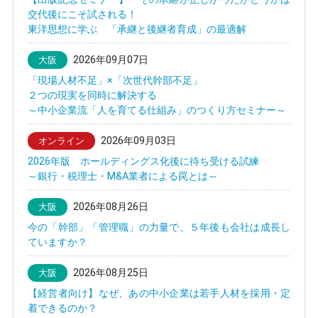
交代後にこそ試される！
東洋思想に学ぶ 「承継と後継者育成」の最適解
2026年09月07日
大阪
「現場人材不足」×「次世代幹部不足」
２つの現実を同時に解決する
～中小企業流「人を育てる仕組み」のつくり方セミナー～
2026年09月03日
オンライン
2026年版 ホールディングス化後に待ち受ける試練
～銀行・税理士・M&A業者による罠とは～
2026年08月26日
大阪
今の「幹部」「管理職」の力量で、５年後も会社は成長し
ていますか？
2026年08月25日
大阪
【経営者向け】なぜ、あの中小企業は若手人材を採用・定
着できるのか？