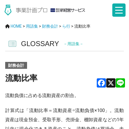
HOME
>
用語集
>
財務会計
>
ら行
>
流動比率
GLOSSARY
－用語集－
財務会計
流動比率
F
X
流動負債に占める流動資産の割合。
a
ce
計算式は「流動比率＝流動資産÷流動負債×100」。流動
b
資産は現金預金、受取手形、売掛金、棚卸資産などの1年
以内に現金化できる資産のこと。流動負債は買掛金、未