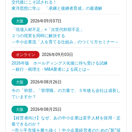
交代後にこそ試される！
東洋思想に学ぶ 「承継と後継者育成」の最適解
2026年09月07日
大阪
「現場人材不足」×「次世代幹部不足」
２つの現実を同時に解決する
～中小企業流「人を育てる仕組み」のつくり方セミナー～
2026年09月03日
オンライン
2026年版 ホールディングス化後に待ち受ける試練
～銀行・税理士・M&A業者による罠とは～
2026年08月26日
大阪
今の「幹部」「管理職」の力量で、５年後も会社は成長し
ていますか？
2026年08月25日
大阪
【経営者向け】なぜ、あの中小企業は若手人材を採用・定
着できるのか？
—売り手市場を勝ち抜く！中小企業経営者のための“新”採