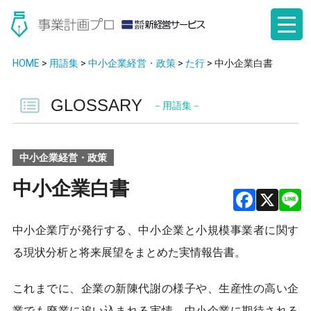
HOME
>
用語集
>
中小企業経営・政策
>
た行
>
中小企業白書
GLOSSARY
－用語集－
中小企業経営・政策
中小企業白書
F
X
中小企業庁が発行する、中小企業と小規模事業者に関す
a
る現状分析と将来展望をまとめた実情報告書。
ce
b
これまでに、企業の新陳代謝の様子や、生産性の高い企
業でも廃業に追い込まれる実情、中小企業に期待される