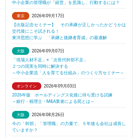
中小企業の管理職が「経営」を意識し、行動するには？
2026年09月17日
東京
【出版記念セミナー】 その承継が正しかったかどうかは
交代後にこそ試される！
東洋思想に学ぶ 「承継と後継者育成」の最適解
2026年09月07日
大阪
「現場人材不足」×「次世代幹部不足」
２つの現実を同時に解決する
～中小企業流「人を育てる仕組み」のつくり方セミナー～
2026年09月03日
オンライン
2026年版 ホールディングス化後に待ち受ける試練
～銀行・税理士・M&A業者による罠とは～
2026年08月26日
大阪
今の「幹部」「管理職」の力量で、５年後も会社は成長し
ていますか？