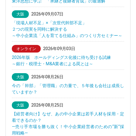
東洋思想に学ぶ 「承継と後継者育成」の最適解
2026年09月07日
大阪
「現場人材不足」×「次世代幹部不足」
２つの現実を同時に解決する
～中小企業流「人を育てる仕組み」のつくり方セミナー～
2026年09月03日
オンライン
2026年版 ホールディングス化後に待ち受ける試練
～銀行・税理士・M&A業者による罠とは～
2026年08月26日
大阪
今の「幹部」「管理職」の力量で、５年後も会社は成長し
ていますか？
2026年08月25日
大阪
【経営者向け】なぜ、あの中小企業は若手人材を採用・定
着できるのか？
—売り手市場を勝ち抜く！中小企業経営者のための“新”採
用戦略—