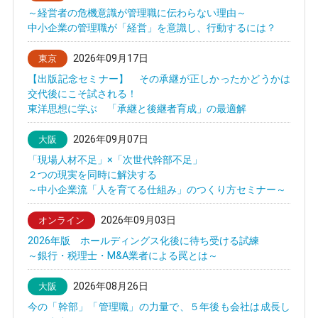
～経営者の危機意識が管理職に伝わらない理由～
中小企業の管理職が「経営」を意識し、行動するには？
2026年09月17日
東京
【出版記念セミナー】 その承継が正しかったかどうかは
交代後にこそ試される！
東洋思想に学ぶ 「承継と後継者育成」の最適解
2026年09月07日
大阪
「現場人材不足」×「次世代幹部不足」
２つの現実を同時に解決する
～中小企業流「人を育てる仕組み」のつくり方セミナー～
2026年09月03日
オンライン
2026年版 ホールディングス化後に待ち受ける試練
～銀行・税理士・M&A業者による罠とは～
2026年08月26日
大阪
今の「幹部」「管理職」の力量で、５年後も会社は成長し