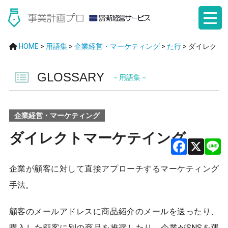
HOME
>
用語集
>
企業経営・マーケティング
>
た行
>
ダイレクト
GLOSSARY
－用語集－
企業経営・マーケティング
ダイレクトマーケテイング
F
X
企業が顧客に対して直接アプローチするマーケティング
a
手法。
ce
b
顧客のメールアドレスに商品紹介のメールを送ったり、
購入した顧客に別の商品を推奨したり、企業がSNSを運