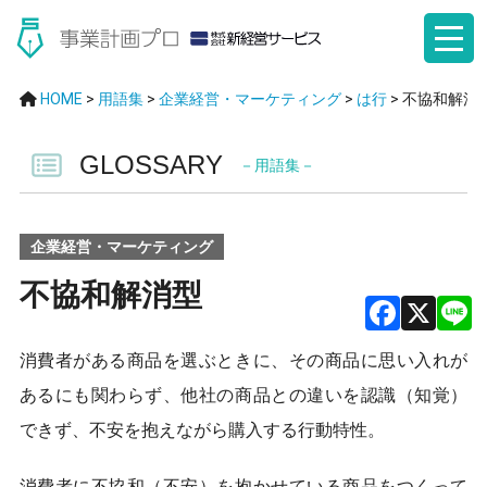
HOME
>
用語集
>
企業経営・マーケティング
>
は行
>
不協和解消
GLOSSARY
－用語集－
企業経営・マーケティング
不協和解消型
F
X
消費者がある商品を選ぶときに、その商品に思い入れが
a
あるにも関わらず、他社の商品との違いを認識（知覚）
ce
できず、不安を抱えながら購入する行動特性。
b
消費者に不協和（不安）を抱かせている商品をつくって