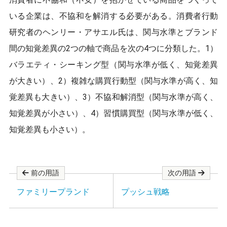
o
o
いる企業は、不協和を解消する必要がある。消費者行動
k
研究者のヘンリー・アサエル氏は、関与水準とブランド
間の知覚差異の2つの軸で商品を次の4つに分類した。1）
バラエティ・シーキング型（関与水準が低く、知覚差異
が大きい）、2）複雑な購買行動型（関与水準が高く、知
覚差異も大きい）、3）不協和解消型（関与水準が高く、
知覚差異が小さい）、4）習慣購買型（関与水準が低く、
知覚差異も小さい）。
前の用語
次の用語
ファミリープランド
プッシュ戦略