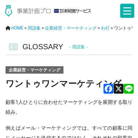
HOME
>
用語集
>
企業経営・マーケティング
>
わ行
>
ワントゥワ
GLOSSARY
－用語集－
企業経営・マーケティング
ワントゥワンマーケティング
F
X
顧客1人ひとりに合わせたマーケティングを展開する取り
a
組み。
ce
b
例えばメール・マーケティングでは、すべての顧客に同
じメッセージを送信するのではなく、それぞれの顧客向