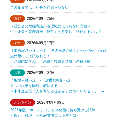
このままでは、社長を辞められない
2026年09月25日
東京
～経営者の危機意識が管理職に伝わらない理由～
中小企業の管理職が「経営」を意識し、行動するには？
2026年09月17日
東京
【出版記念セミナー】 その承継が正しかったかどうかは
交代後にこそ試される！
東洋思想に学ぶ 「承継と後継者育成」の最適解
2026年09月07日
大阪
「現場人材不足」×「次世代幹部不足」
２つの現実を同時に解決する
～中小企業流「人を育てる仕組み」のつくり方セミナー～
2026年09月03日
オンライン
2026年版 ホールディングス化後に待ち受ける試練
～銀行・税理士・M&A業者による罠とは～