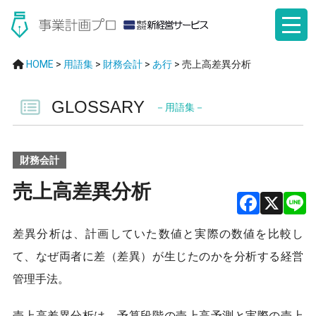
HOME
>
用語集
>
財務会計
>
あ行
>
売上高差異分析
GLOSSARY
－用語集－
財務会計
売上高差異分析
F
X
差異分析は、計画していた数値と実際の数値を比較し
a
て、なぜ両者に差（差異）が生じたのかを分析する経営
ce
管理手法。
b
売上高差異分析は、予算段階の売上高予測と実際の売上