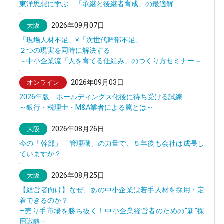
東洋思想に学ぶ 「承継と後継者育成」の最適解
2026年09月07日
大阪
「現場人材不足」×「次世代幹部不足」
２つの現実を同時に解決する
～中小企業流「人を育てる仕組み」のつくり方セミナー～
2026年09月03日
オンライン
2026年版 ホールディングス化後に待ち受ける試練
～銀行・税理士・M&A業者による罠とは～
2026年08月26日
大阪
今の「幹部」「管理職」の力量で、５年後も会社は成長し
ていますか？
2026年08月25日
大阪
【経営者向け】なぜ、あの中小企業は若手人材を採用・定
着できるのか？
—売り手市場を勝ち抜く！中小企業経営者のための“新”採
用戦略—