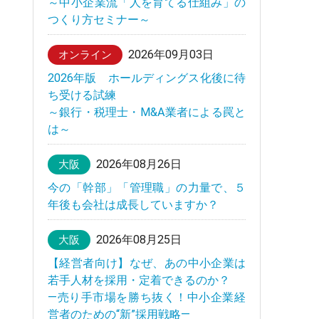
～中小企業流「人を育てる仕組み」の
つくり方セミナー～
2026年09月03日
オンライン
2026年版 ホールディングス化後に待
ち受ける試練
～銀行・税理士・M&A業者による罠と
は～
2026年08月26日
大阪
今の「幹部」「管理職」の力量で、５
年後も会社は成長していますか？
2026年08月25日
大阪
【経営者向け】なぜ、あの中小企業は
若手人材を採用・定着できるのか？
—売り手市場を勝ち抜く！中小企業経
営者のための“新”採用戦略—