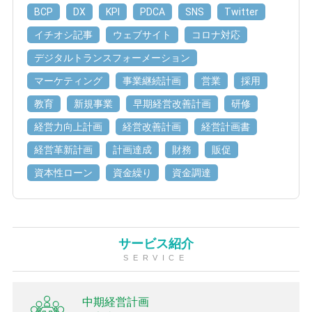
BCP
DX
KPI
PDCA
SNS
Twitter
イチオシ記事
ウェブサイト
コロナ対応
デジタルトランスフォーメーション
マーケティング
事業継続計画
営業
採用
教育
新規事業
早期経営改善計画
研修
経営力向上計画
経営改善計画
経営計画書
経営革新計画
計画達成
財務
販促
資本性ローン
資金繰り
資金調達
サービス紹介
SERVICE
中期経営計画