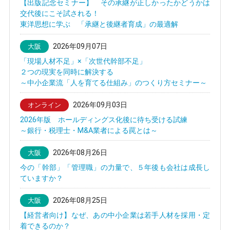
【出版記念セミナー】 その承継が正しかったかどうかは
交代後にこそ試される！
東洋思想に学ぶ 「承継と後継者育成」の最適解
2026年09月07日
大阪
「現場人材不足」×「次世代幹部不足」
２つの現実を同時に解決する
～中小企業流「人を育てる仕組み」のつくり方セミナー～
2026年09月03日
オンライン
2026年版 ホールディングス化後に待ち受ける試練
～銀行・税理士・M&A業者による罠とは～
2026年08月26日
大阪
今の「幹部」「管理職」の力量で、５年後も会社は成長し
ていますか？
2026年08月25日
大阪
【経営者向け】なぜ、あの中小企業は若手人材を採用・定
着できるのか？