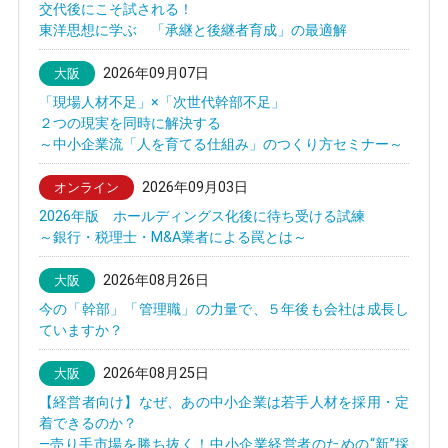
交代後にこそ試される！
東洋思想に学ぶ 「承継と後継者育成」の最適解
2026年09月07日
大阪
「現場人材不足」×「次世代幹部不足」
２つの現実を同時に解決する
～中小企業流「人を育てる仕組み」のつくり方セミナー～
2026年09月03日
オンライン
2026年版 ホールディングス化後に待ち受ける試練
～銀行・税理士・M&A業者による罠とは～
2026年08月26日
大阪
今の「幹部」「管理職」の力量で、５年後も会社は成長し
ていますか？
2026年08月25日
大阪
【経営者向け】なぜ、あの中小企業は若手人材を採用・定
着できるのか？
—売り手市場を勝ち抜く！中小企業経営者のための“新”採