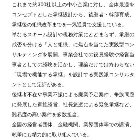
これまで約300社以上の中小企業に対し、全体最適を
コンセプトとした承継設計から、後継者・幹部育成、
承継後の組織改革までを一気通貫で支援している。
単なるスキーム設計や税務対策にとどまらず、承継の
成否を分ける「人と組織」に焦点を当てた実践型コン
サルティングを展開。事業会社での役員経験や経営当
事者としての経験を活かし、理論だけでは終わらない
「現場で機能する承継」を設計する実践派コンサルタ
ントとして定評がある。
後継者不在や事業不振による廃業予定案件、争族問題
に発展した家族経営、社長急逝による緊急承継など、
難易度の高い案件を多数担当。
全国の経営者団体、金融機関、業界団体等での講演、
執筆にも精力的に取り組んでいる。