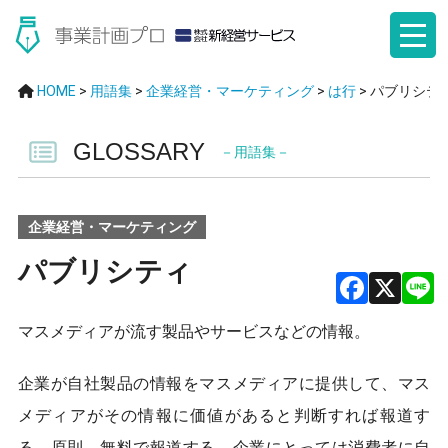
HOME
>
用語集
>
企業経営・マーケティング
>
は行
>
パブリシテ
GLOSSARY
－用語集－
企業経営・マーケティング
パブリシティ
F
X
マスメディアが流す製品やサービスなどの情報。
a
ce
企業が自社製品の情報をマスメディアに提供して、マス
b
メディアがその情報に価値があると判断すれば報道す
る。原則、無料で報道する。企業にとっては消費者に自