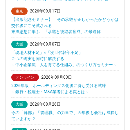
2026年09月17日
東京
【出版記念セミナー】 その承継が正しかったかどうかは
交代後にこそ試される！
東洋思想に学ぶ 「承継と後継者育成」の最適解
2026年09月07日
大阪
「現場人材不足」×「次世代幹部不足」
２つの現実を同時に解決する
～中小企業流「人を育てる仕組み」のつくり方セミナー～
2026年09月03日
オンライン
2026年版 ホールディングス化後に待ち受ける試練
～銀行・税理士・M&A業者による罠とは～
2026年08月26日
大阪
今の「幹部」「管理職」の力量で、５年後も会社は成長し
ていますか？