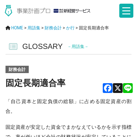
HOME
>
用語集
>
財務会計
>
か行
>
固定長期適合率
GLOSSARY
－用語集－
財務会計
固定長期適合率
F
X
「自己資本と固定負債の総額」に占める固定資産の割
a
合。
ce
b
固定資産が安定した資金でまかなえているかを示す指標
で、率が低いほど会社の財務状況が安定していることに