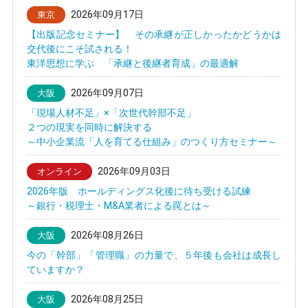
2026年09月17日
東京
【出版記念セミナー】 その承継が正しかったかどうかは
交代後にこそ試される！
東洋思想に学ぶ 「承継と後継者育成」の最適解
2026年09月07日
大阪
「現場人材不足」×「次世代幹部不足」
２つの現実を同時に解決する
～中小企業流「人を育てる仕組み」のつくり方セミナー～
2026年09月03日
オンライン
2026年版 ホールディングス化後に待ち受ける試練
～銀行・税理士・M&A業者による罠とは～
2026年08月26日
大阪
今の「幹部」「管理職」の力量で、５年後も会社は成長し
ていますか？
2026年08月25日
大阪