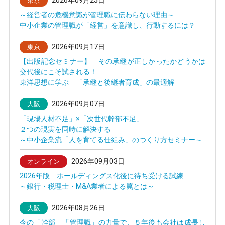
2026年09月25日
東京
～経営者の危機意識が管理職に伝わらない理由～
中小企業の管理職が「経営」を意識し、行動するには？
2026年09月17日
東京
【出版記念セミナー】 その承継が正しかったかどうかは
交代後にこそ試される！
東洋思想に学ぶ 「承継と後継者育成」の最適解
2026年09月07日
大阪
「現場人材不足」×「次世代幹部不足」
２つの現実を同時に解決する
～中小企業流「人を育てる仕組み」のつくり方セミナー～
2026年09月03日
オンライン
2026年版 ホールディングス化後に待ち受ける試練
～銀行・税理士・M&A業者による罠とは～
2026年08月26日
大阪
今の「幹部」「管理職」の力量で、５年後も会社は成長し