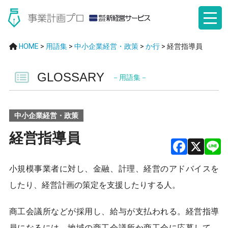
HOME
>
用語集
>
中小企業経営・政策
>
か行
>
経営指導員
GLOSSARY
－用語集－
中小企業経営・政策
経営指導員
F
X
小規模事業者に対し、金融、計理、経営のアドバイスを
a
したり、経営計画の策定を支援したりする人。
ce
b
商工会議所などが採用し、給与が支払われる。経営指導
員になるには、地域の商工会議所か商工会に応募して、