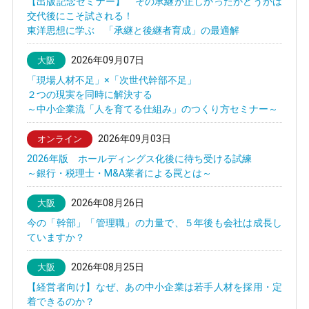
【出版記念セミナー】 その承継が正しかったかどうかは
交代後にこそ試される！
東洋思想に学ぶ 「承継と後継者育成」の最適解
2026年09月07日
大阪
「現場人材不足」×「次世代幹部不足」
２つの現実を同時に解決する
～中小企業流「人を育てる仕組み」のつくり方セミナー～
2026年09月03日
オンライン
2026年版 ホールディングス化後に待ち受ける試練
～銀行・税理士・M&A業者による罠とは～
2026年08月26日
大阪
今の「幹部」「管理職」の力量で、５年後も会社は成長し
ていますか？
2026年08月25日
大阪
【経営者向け】なぜ、あの中小企業は若手人材を採用・定
着できるのか？