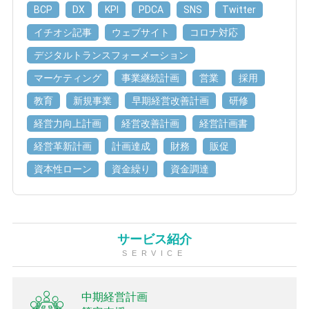
BCP
DX
KPI
PDCA
SNS
Twitter
イチオシ記事
ウェブサイト
コロナ対応
デジタルトランスフォーメーション
マーケティング
事業継続計画
営業
採用
教育
新規事業
早期経営改善計画
研修
経営力向上計画
経営改善計画
経営計画書
経営革新計画
計画達成
財務
販促
資本性ローン
資金繰り
資金調達
サービス紹介
SERVICE
中期経営計画