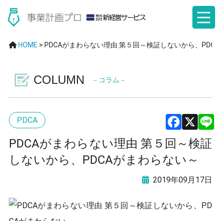
HOME
>
PDCAがまわらない理由 第５回～検証しないから、PDC
COLUMN
－コラム－
PDCA
F
X
PDCAがまわらない理由 第５回～検証
a
しないから、PDCAがまわらない～
ce
2019年09月17日
b
o
o