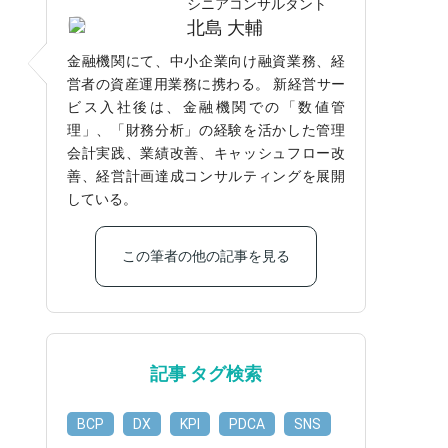
シニアコンサルタント
北島 大輔
金融機関にて、中小企業向け融資業務、経
営者の資産運用業務に携わる。 新経営サー
ビス入社後は、金融機関での「数値管
理」、「財務分析」の経験を活かした管理
会計実践、業績改善、キャッシュフロー改
善、経営計画達成コンサルティングを展開
している。
この筆者の他の記事を見る
記事 タグ検索
BCP
DX
KPI
PDCA
SNS