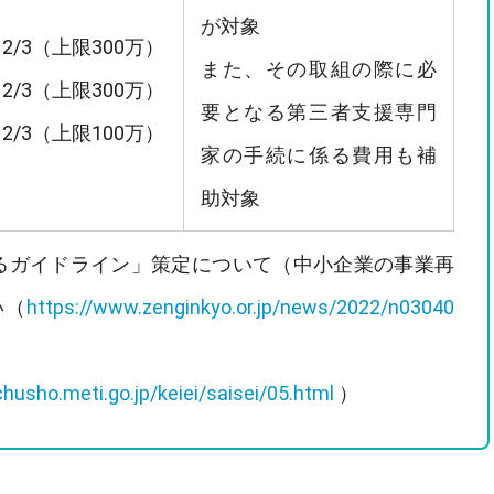
が対象
2/3（上限300万）
また、その取組の際に必
2/3（上限300万）
要となる第三者支援専門
2/3（上限100万）
家の手続に係る費用も補
助対象
るガイドライン」策定について（中小企業の事業再
い（
https://www.zenginkyo.or.jp/news/2022/n03040
husho.meti.go.jp/keiei/saisei/05.html
）