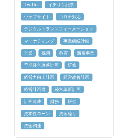
Twitter
イチオシ記事
ウェブサイト
コロナ対応
デジタルトランスフォーメーション
マーケティング
事業継続計画
営業
採用
教育
新規事業
早期経営改善計画
研修
経営力向上計画
経営改善計画
経営計画書
経営革新計画
計画達成
財務
販促
資本性ローン
資金繰り
資金調達