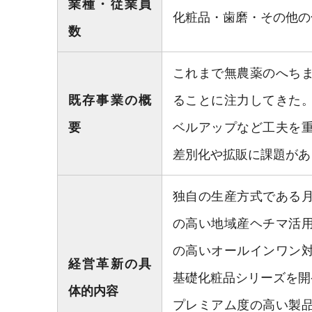
業種・従業員
化粧品・歯磨・その他の
数
これまで無農薬のへち
既存事業の概
ることに注力してきた
要
ベルアップなど工夫を
差別化や拡販に課題があ
独自の生産方式である
の高い地域産ヘチマ活
の高いオールインワン
経営革新の具
基礎化粧品シリーズを開
体的内容
プレミアム度の高い製