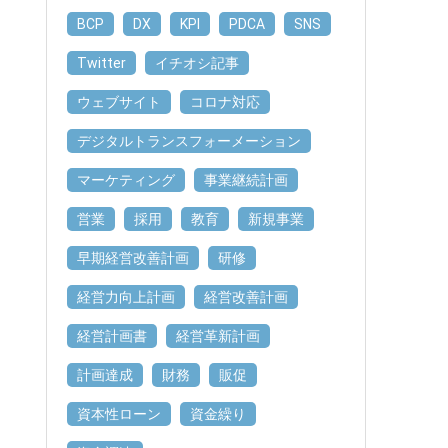
BCP
DX
KPI
PDCA
SNS
Twitter
イチオシ記事
ウェブサイト
コロナ対応
デジタルトランスフォーメーション
マーケティング
事業継続計画
営業
採用
教育
新規事業
早期経営改善計画
研修
経営力向上計画
経営改善計画
経営計画書
経営革新計画
計画達成
財務
販促
資本性ローン
資金繰り