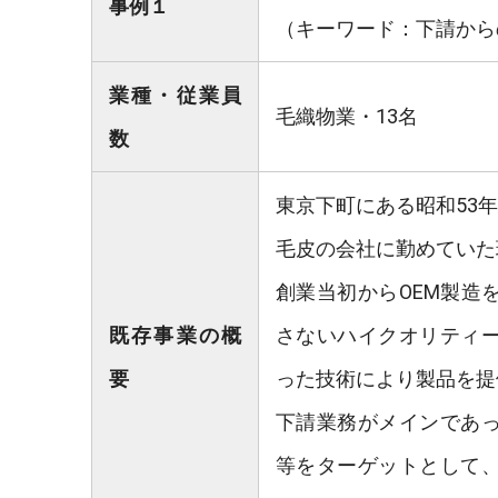
事例１
（キーワード：下請から
業種・従業員
毛織物業・13名
数
東京下町にある昭和53
毛皮の会社に勤めていた
創業当初からOEM製造
既存事業の概
さないハイクオリティ
要
った技術により製品を提
下請業務がメインであ
等をターゲットとして