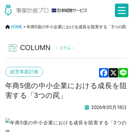
HOME
>
年商5億の中小企業における成長を阻害する「3つの罠」
COLUMN
－コラム－
経営革新計画
F
X
年商5億の中小企業における成長を阻
a
害する「3つの罠」
ce
2026年05月18日
b
o
o