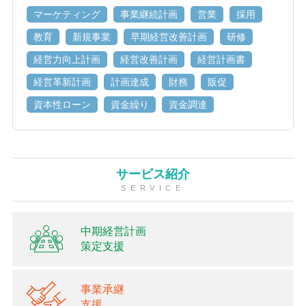
マーケティング
事業継続計画
営業
採用
教育
新規事業
早期経営改善計画
研修
経営力向上計画
経営改善計画
経営計画書
経営革新計画
計画達成
財務
販促
資本性ローン
資金繰り
資金調達
サービス紹介
SERVICE
中期経営計画
策定支援
事業承継
支援