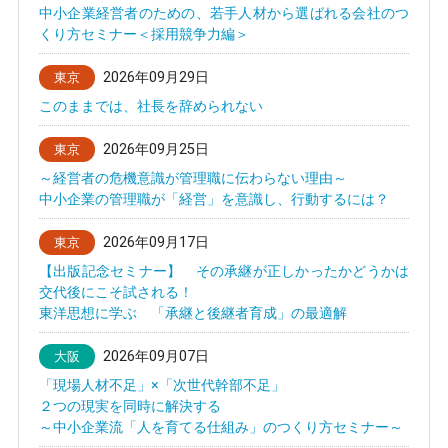
中小企業経営者のための、若手人材から選ばれる会社のつ
くり方セミナー＜採用競争力編＞
2026年09月29日
東京
このままでは、社長を辞められない
2026年09月25日
東京
～経営者の危機意識が管理職に伝わらない理由～
中小企業の管理職が「経営」を意識し、行動するには？
2026年09月17日
東京
【出版記念セミナー】 その承継が正しかったかどうかは
交代後にこそ試される！
東洋思想に学ぶ 「承継と後継者育成」の最適解
2026年09月07日
大阪
「現場人材不足」×「次世代幹部不足」
２つの現実を同時に解決する
～中小企業流「人を育てる仕組み」のつくり方セミナー～