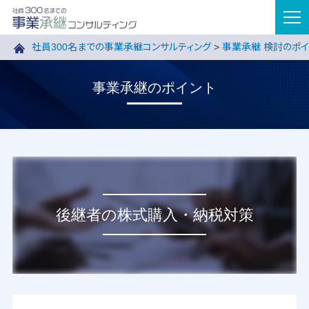
tog
nav
社員300名までの事業承継コンサルティング
>
事業承継 検討のポイ
事業承継のポイント
後継者の株式購入・納税対策