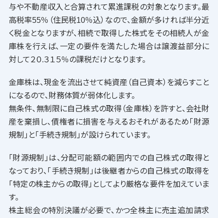
与や不動産収入と合算されて累進課税の対象となります。最
高税率55％（住民税10％込）なので、金額が多ければ半分近
く税金となりますが、相続で取得した株式をその相続人が金
庫株を行えば、一定の要件を満たした場合は譲渡益部分に
対して２０.３１５％の課税だけとなります。
金庫株は、現金を流出させて純資産（自己資本）を減らすこと
になるので、財務体質が弱体化します。
無条件、無制限に自己株式の取得（金庫株）を許すと、会社財
産を棄損し、債権者に損害を与えるおそれがあるため「財源
規制」と「手続き規制」が設けられています。
「財源規制」は、分配可能額の範囲内での自己株式の取得と
なっており、「手続き規制」は後継者からの自己株式の取得を
「特定の株主からの取得」としてより厳格な要件を加えていま
す。
株主総会の特別決議が必要で、かつ全株主に売主追加請求