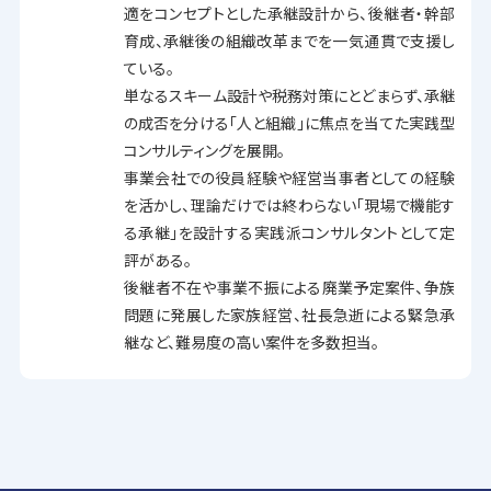
適をコンセプトとした承継設計から、後継者・幹部
育成、承継後の組織改革までを一気通貫で支援し
ている。
単なるスキーム設計や税務対策にとどまらず、承継
の成否を分ける「人と組織」に焦点を当てた実践型
コンサルティングを展開。
事業会社での役員経験や経営当事者としての経験
を活かし、理論だけでは終わらない「現場で機能す
る承継」を設計する実践派コンサルタントとして定
評がある。
後継者不在や事業不振による廃業予定案件、争族
問題に発展した家族経営、社長急逝による緊急承
継など、難易度の高い案件を多数担当。