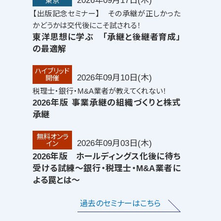
2026年09月17日(木)
東京
【出版記念セミナー】 その承継が正しかった
かどうかは交代後にこそ試される！
東洋思想に学ぶ 「承継と後継者育成」
の最適解
ハイブリッド
2026年09月10日(木)
開催
税理士・銀行・M&A業者が教えてくれない！
2026年版 事業承継の組織づくりと株式
承継
無料オンラ
2026年09月03日(木)
イン
2026年版 ホールディングス化後に待ち
受ける試練
～銀行・税理士・M&A業者に
よる罠とは～
過去のセミナーはこちら