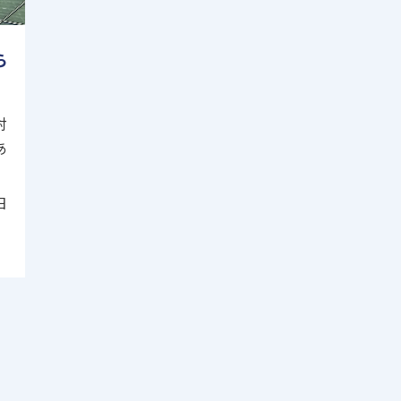
ら
対
あ
日