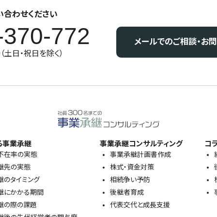
い合わせください
-370-772
メールでのご相談・お
30（土日・祝日を除く）
る事業承継
事業承継コンサルティング
コ
不在率の実態
事業承継計画書作成
継先の実態
株式・資金対策
継のタイミング
相続争い予防
継にかかる期間
後継者育成
継の際の課題
代表交代と成長支援