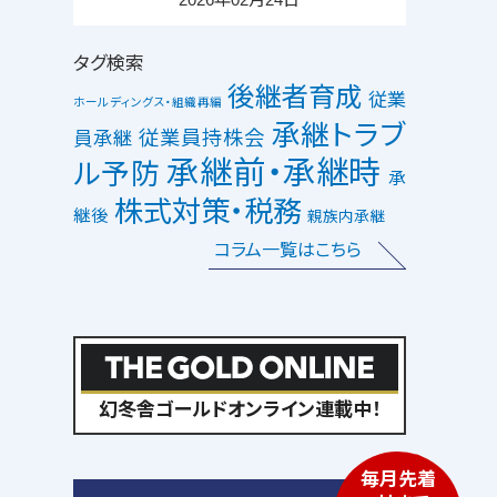
タグ検索
後継者育成
従業
ホールディングス・組織再編
承継トラブ
従業員持株会
員承継
承継前・承継時
ル予防
承
株式対策・税務
継後
親族内承継
コラム一覧はこちら
幻冬舎ゴールドオンライン連載中！
毎月先着